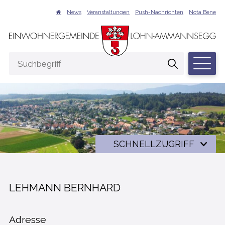
NAVIGIEREN IN LOHN-AMMANNSEGG
Schnellnavigation
Suche
News
Veranstaltungen
Push-Nachrichten
Nota Bene
Hauptna
Suchbegriff
Suche start
Schnellzugriff
SCHNELLZUGRIFF
LEHMANN BERNHARD
Adresse