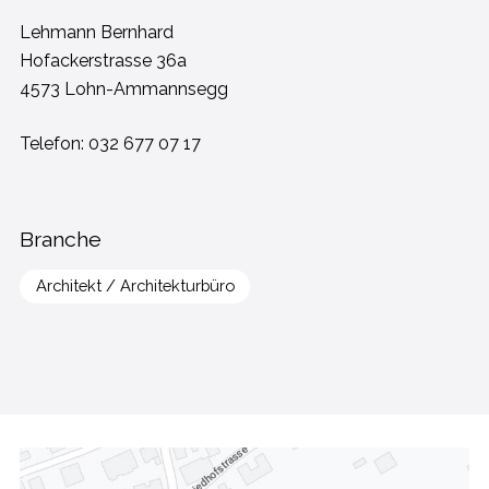
Lehmann Bernhard
Hofackerstrasse 36a
4573 Lohn-Ammannsegg
Telefon:
032 677 07 17
Branche
Architekt / Architekturbüro
FOOTER