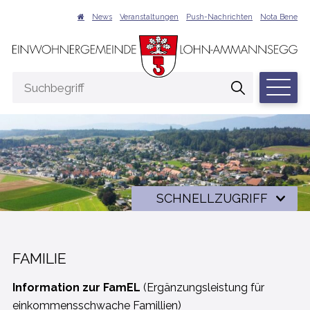
NAVIGIEREN IN LOHN-AMMANNSEGG
Schnellnavigation
Suche
News
Veranstaltungen
Push-Nachrichten
Nota Bene
Hauptna
Suchbegriff
Suche start
Schnellzugriff
SCHNELLZUGRIFF
FAMILIE
Information zur FamEL
(Ergänzungsleistung für
einkommensschwache Famillien)