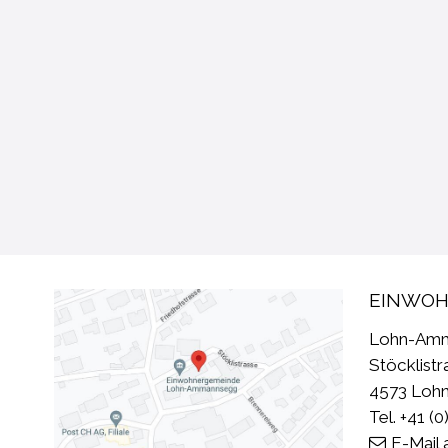
FOOTER
EINWOH
Lohn-Am
Stöcklistr
4573 Loh
Tel. +41 (
E-Mail 