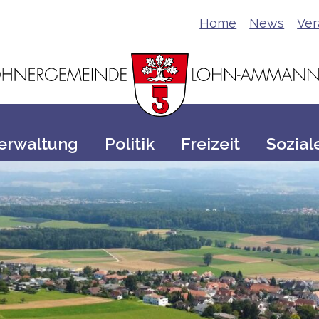
Home
News
Ver
erwaltung
Politik
Freizeit
Sozial