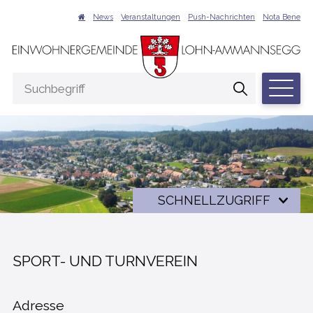
NAVIGIEREN IN LOHN-AMMANNSEGG
Schnellnavigation
Suche
News
Veranstaltungen
Push-Nachrichten
Nota Bene
Hauptna
Suchbegriff
Suche start
Schnellzugriff
SCHNELLZUGRIFF
SPORT- UND TURNVEREIN
Adresse