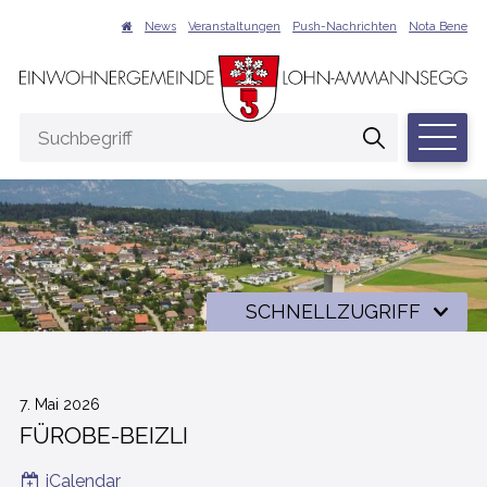
NAVIGIEREN IN LOHN-AMMANNSEGG
Schnellnavigation
Suche
News
Veranstaltungen
Push-Nachrichten
Nota Bene
Hauptna
Suchbegriff
Suche start
Schnellzugriff
SCHNELLZUGRIFF
7. Mai 2026
FÜROBE-BEIZLI
iCalendar