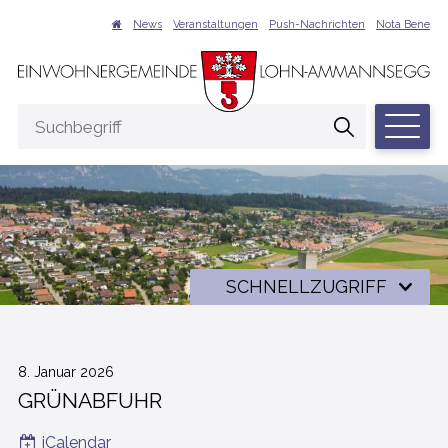
NAVIGIEREN IN LOHN-AMMANNSEGG
Schnellnavigation
Suche
News
Veranstaltungen
Push-Nachrichten
Nota Bene
Hauptna
Suchbegriff
Suche start
Schnellzugriff
SCHNELLZUGRIFF
8. Januar 2026
GRÜNABFUHR
iCalendar