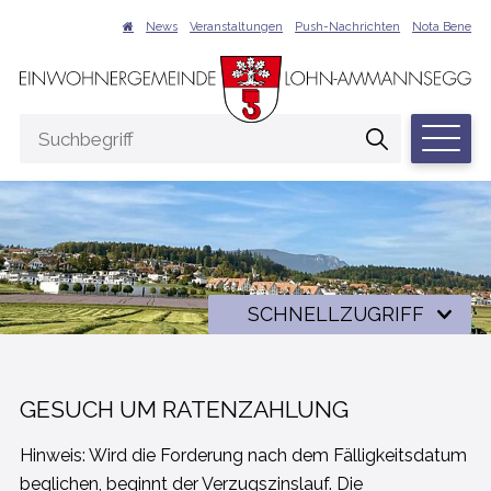
NAVIGIEREN IN LOHN-AMMANNSEGG
Schnellnavigation
Suche
News
Veranstaltungen
Push-Nachrichten
Nota Bene
Hauptna
Suchbegriff
Suche start
Schnellzugriff
SCHNELLZUGRIFF
GESUCH UM RATENZAHLUNG
Hinweis: Wird die Forderung nach dem Fälligkeitsdatum
beglichen, beginnt der Verzugszinslauf. Die